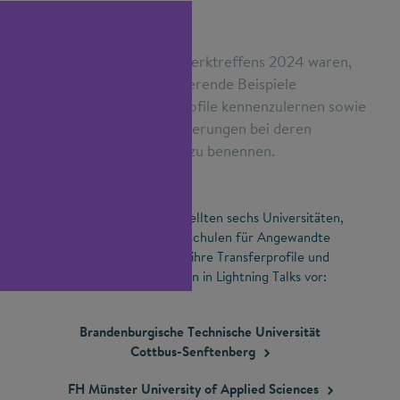
Ziele des Transfer-Netzwerktreffens 2024 waren,
orientierende und inspirierende Beispiele
erfolgreicher Transferprofile kennenzulernen sowie
Chancen und Herausforderungen bei deren
Entwicklung transparent zu benennen.
Bei dem Treffen in Berlin
stellten sechs Universitäten,
Fachhochschulen und Hochschulen für Angewandte
Wissenschaften beispielhaft ihre Transferprofile und
dahinter liegenden Strategien in Lightning Talks vor:
Brandenburgische Technische Universität
Cottbus-Senftenberg
FH Münster University of Applied
Sciences