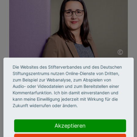
©
Die Websites des Stifterverbandes und des Deutschen
Laura Maria Kulik
Stiftungszentrums nutzen Online-Dienste von Dritten,
ist Programmassistentin des Fokusthemas
zum Beispiel zur Webanalyse, zum Abspielen von
"Science Entrepreneurship und Transfer entwickeln"
Audio- oder Videodateien und zum Bereitstellen einer
im Stifterverband.
Kommentarfunktion. Ich bin damit einverstanden und
kann meine Einwilligung jederzeit mit Wirkung für die
T 030 322982-313
Zukunft widerrufen oder ändern.
E-Mail senden
Akzeptieren